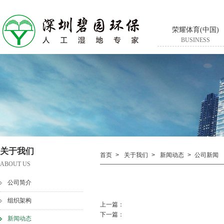
荣耀体育(中国)
BUSINESS
关于我们
首页
>
关于我们
>
新闻动态
>
公司新闻
ABOUT US
公司简介
组织架构
上一篇：
下一篇：
新闻动态