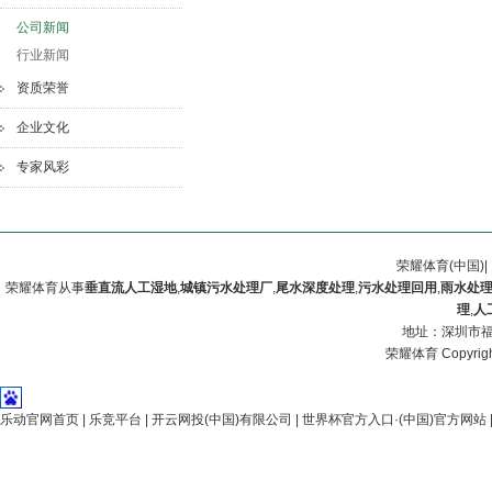
公司新闻
行业新闻
资质荣誉
企业文化
专家风彩
荣耀体育(中国)
|
荣耀体育从事
垂直流人工湿地
,
城镇污水处理厂
,
尾水深度处理
,
污水处理回用
,
雨水处
理
,
人
地址：深圳市福
荣耀体育 Copyrig
乐动官网首页
|
乐竞平台
|
开云网投(中国)有限公司
|
世界杯官方入口·(中国)官方网站